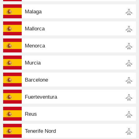
Malaga
Mallorca
Menorca
Murcia
Barcelone
Fuerteventura
Reus
Tenerife Nord