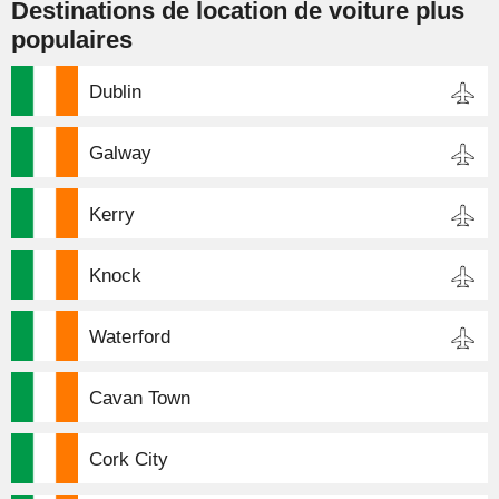
Destinations de location de voiture plus
populaires
Dublin
Galway
Kerry
Knock
Waterford
Cavan Town
Cork City