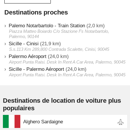
Destinations proches
Palemo Notarbartolo - Train Station
(2,0 km)
Piazza Matteo Boiardo C/o Stazione Fs Notarbartolo,
Palermo, 90144
Sicille - Cinisi
(21,9 km)
S.s.113 Km 289,800 Contrada Scalette, Cinisi, 90045
Palermo Aéroport
(24,0 km)
Airport Punta Raisi. Desk In Rent A Car Area, Palermo, 90045
Sicille - Palermo Aéroport
(24,0 km)
Airport Punta Raisi. Desk In Rent A Car Area, Palermo, 90045
Destinations de location de voiture plus
populaires
Alghero Sardaigne