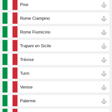
Pise
Rome Ciampino
Rome Fiumicino
Trapani en Sicile
Trévise
Turin
Venise
Palerme