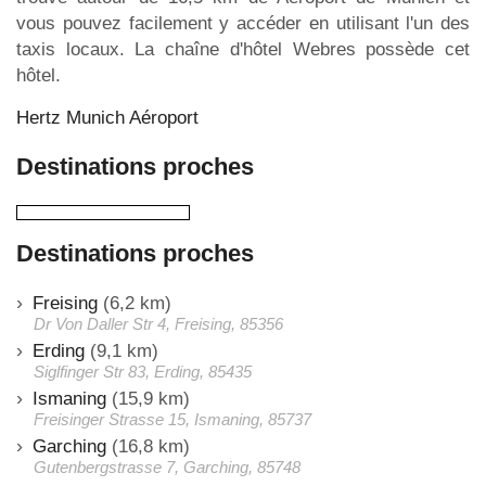
vous pouvez facilement y accéder en utilisant l'un des
taxis locaux. La chaîne d'hôtel Webres possède cet
hôtel.
Hertz Munich Aéroport
Destinations proches
Destinations proches
Freising
(6,2 km)
Dr Von Daller Str 4, Freising, 85356
Erding
(9,1 km)
Siglfinger Str 83, Erding, 85435
Ismaning
(15,9 km)
Freisinger Strasse 15, Ismaning, 85737
Garching
(16,8 km)
Gutenbergstrasse 7, Garching, 85748