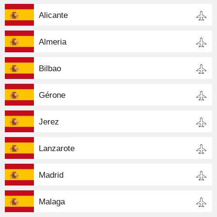
Alicante
Almeria
Bilbao
Gérone
Jerez
Lanzarote
Madrid
Malaga