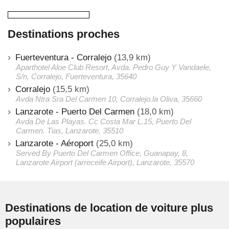
Destinations proches
Fuerteventura - Corralejo
(13,9 km)
Aparthotel Aloe Club Resort, Avda. Pedro Guy Y Vandaele,
S/n, Corralejo, Fuerteventura, 35640
Corralejo
(15,5 km)
Avda Ntra Sra Del Carmen 10, Corralejo.la Oliva, 35660
Lanzarote - Puerto Del Carmen
(18,0 km)
Avda De Las Playas. Cc Costa Mar L.15, Puerto Del
Carmen. Tias, Lanzarote, 35510
Lanzarote - Aéroport
(25,0 km)
Served By Puerto Del Carmen Office, Guanapay, 8,
Lanzarote Airport (arreceife Airport), Lanzarote, 35570
Destinations de location de voiture plus
populaires