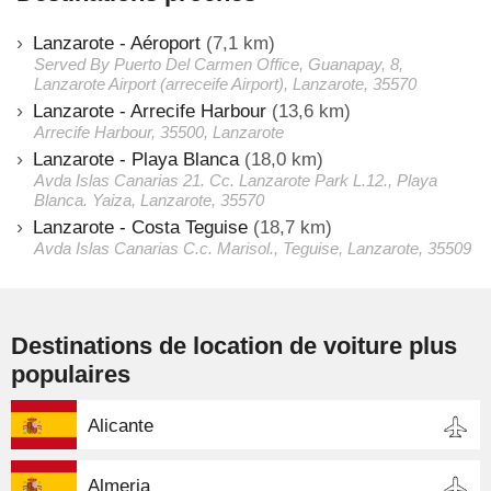
Lanzarote - Aéroport
(7,1 km)
Served By Puerto Del Carmen Office, Guanapay, 8,
Lanzarote Airport (arreceife Airport), Lanzarote, 35570
Lanzarote - Arrecife Harbour
(13,6 km)
Arrecife Harbour, 35500, Lanzarote
Lanzarote - Playa Blanca
(18,0 km)
Avda Islas Canarias 21. Cc. Lanzarote Park L.12., Playa
Blanca. Yaiza, Lanzarote, 35570
Lanzarote - Costa Teguise
(18,7 km)
Avda Islas Canarias C.c. Marisol., Teguise, Lanzarote, 35509
Destinations de location de voiture plus
populaires
Alicante
Almeria