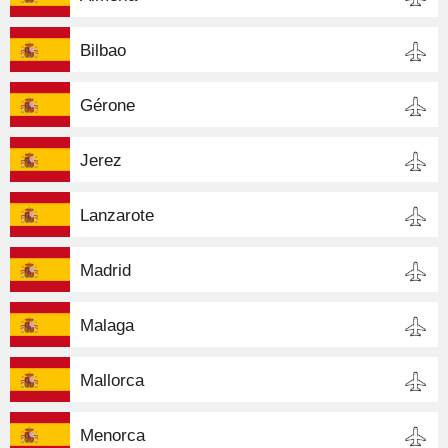
Bilbao
Gérone
Jerez
Lanzarote
Madrid
Malaga
Mallorca
Menorca