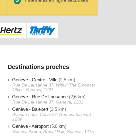
Paiements en ligne sécurisés
Destinations proches
Genève - Centre - Ville
(2,5 km)
Rue De Lausanne 37, Within The Europcar
Office, Geneva, 1201
Genève - Rue De Lausanne
(2,6 km)
e
Rue De Lausanne 37, Geneva, 1201
n
Genève - Balexert
(3,5 km)
n
Avenue Louis Casai 27, Geneva balexert,
1209
s
Genève - Aéroport
(5,0 km)
s
Geneva Airport, Arrival Hall, Geneva, 1215