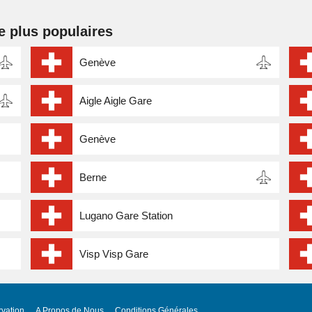
e plus populaires
Genève
Aigle Aigle Gare
Genève
Berne
Lugano Gare Station
Visp Visp Gare
vation
A Propos de Nous
Conditions Générales