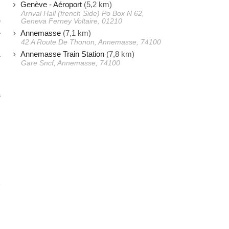
Genève - Aéroport
(5,2 km)
Arrival Hall (french Side) Po Box N 62,
e
Geneva Ferney Voltaire, 01210
Annemasse
(7,1 km)
e
42 A Route De Thonon, Annemasse, 74100
s
Annemasse Train Station
(7,8 km)
r
Gare Sncf, Annemasse, 74100
,
s
a
x