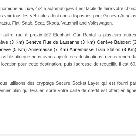
nomique au luxe, 4x4 à automatiques il est facile de faire votre choix
s voir tous les véhicules dont nous disposons pour Geneva Acacia
atsu, Fiat, Saab, Seat, Skoda, Vauxhall and Volkswagen.
 autre rue à proximité? Elephant Car Rental a plusieurs autre
ève (3 Km)
Genève Rue de Lausanne (3 Km)
Genève Balexert (
enève (5 Km)
Annemasse (7 Km)
Annemasse Train Station (8 Km
ossible afin que nous avons ajouté ces destinations à vous rendre l
ocation pour cette destination, puis l'adresse de recueillir, il est 60
 Nous utilisons des cryptage Secure Socket Layer qui est fourni pa
remier plan qui fera en sorte votre carte de crédit est offert en lign