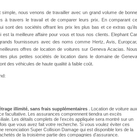
 simple, nous venons de travailler avec un grand volume de bonn
res à travers le travail et de comparer leurs prix. En comparant c
sont des sociétés offrant les prix les plus bas et ce extras qu'il
est la meilleure affaire pour vous et tous nos clients. Elephant Ca
on grands fournisseurs avec des noms comme Hertz, Avis, Europcar
s meilleures offres de location de voitures sur Geneva Acacias. Nou
antes plus petites sociétés de location dans le domaine de Genev
nt des véhicules de haute qualité à faible coût.
nd:
trage illimité, sans frais supplémentaires
. Location de voiture au
ce facultative. Les assurances comprennent tiendra un excès
liale. Les détails complets de l'excès appliquée sera montré sur un
fois que vous avez fait votre recherche. Si vous voulez éviter ces
e renonciation Super Collision Damage qui est disponible lors de la
 achetés de la troisième partie des compagnies d'assurance.