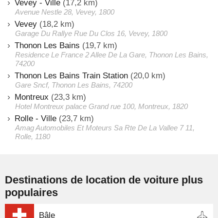
Vevey - Ville
(17,2 km)
Avenue Nestle 28, Vevey, 1800
Vevey
(18,2 km)
Garage Du Rallye Rue Du Clos 16, Vevey, 1800
Thonon Les Bains
(19,7 km)
Residence Le France 2 Allee De La Gare, Thonon Les Bains,
74200
Thonon Les Bains Train Station
(20,0 km)
Gare Sncf, Thonon Les Bains, 74200
Montreux
(23,3 km)
Hotel Montreux palace Grand rue 100, Montreux, 1820
Rolle - Ville
(23,7 km)
Amag Automobiles Et Moteurs Sa Rte De La Vallee 7 11,
Rolle, 1180
Destinations de location de voiture plus
populaires
Bâle