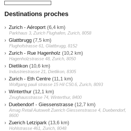
Destinations proches
Zurich - Aéroport
(6,4 km)
Parkhaus 3, Zurich Flughafen, Zurich, 8058
Glattbrugg
(7,5 km)
Flughofstrasse 61, Glattbrugg, 8152
Zurich - Rue Hagenholz
(10,2 km)
Hagenholzstrasse 48, Zurich, 8050
Dietlikon
(10,6 km)
Industriestrasse 21, Dietlikon, 8305
Zurich - Eth Centre
(11,1 km)
Wolfgang pauli strasse 15 Hil C50.6, Zurich, 8093
Winterthur
(12,1 km)
Zeughausstrasse 74, Winterthur, 8400
Duebendorf - Giessenstrasse
(12,7 km)
Amag Retail Autowelt Zuerich Giessenstrasse 4, Duebendorf,
8600
Zuerich Letzipark
(13,6 km)
Hohlstrasse 461, Zurich, 8048